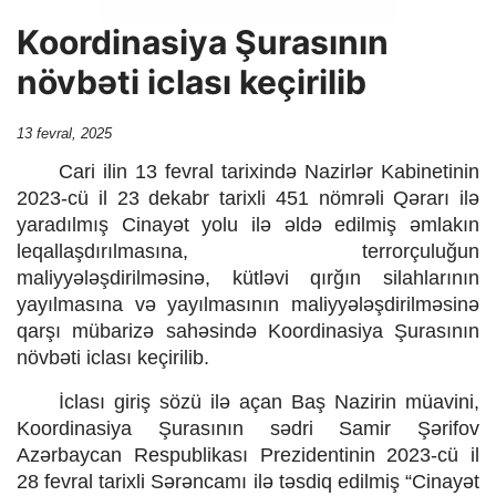
Koordinasiya Şurasının
növbəti iclası keçirilib
Release Date:
13 fevral, 2025
Cari ilin 13 fevral tarixində Nazirlər Kabinetinin
2023-cü il 23 dekabr tarixli 451 nömrəli Qərarı ilə
yaradılmış Cinayət yolu ilə əldə edilmiş əmlakın
leqallaşdırılmasına, terrorçuluğun
maliyyələşdirilməsinə, kütləvi qırğın silahlarının
yayılmasına və yayılmasının maliyyələşdirilməsinə
qarşı mübarizə sahəsində Koordinasiya
Şurasının
növbəti iclası keçirilib.
İclası giriş sözü ilə açan Baş Nazirin müavini,
Koordinasiya Şurasının sədri Samir Şərifov
Azərbaycan Respublikası Prezidentinin 2023-cü il
28 fevral tarixli Sərəncamı ilə təsdiq edilmiş “Cinayət