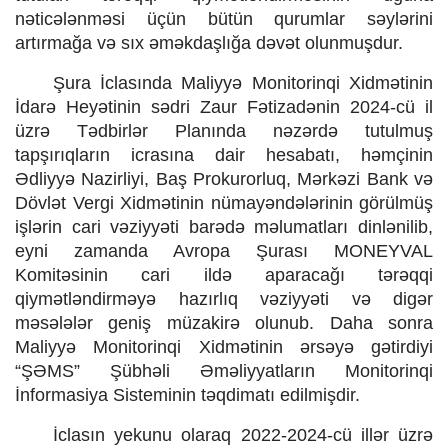
nəticələnməsi üçün bütün qurumlar səylərini
artırmağa və sıx əməkdaşlığa dəvət olunmuşdur.
Şura İclasında Maliyyə Monitorinqi Xidmətinin
İdarə Heyətinin sədri Zaur Fətizadənin 2024-cü il
üzrə Tədbirlər Planında nəzərdə tutulmuş
tapşırıqların icrasına dair hesabatı, həmçinin
Ədliyyə Nazirliyi, Baş Prokurorluq, Mərkəzi Bank və
Dövlət Vergi Xidmətinin nümayəndələrinin görülmüş
işlərin cari vəziyyəti barədə məlumatları dinlənilib,
eyni zamanda Avropa Şurası MONEYVAL
Komitəsinin cari ildə aparacağı tərəqqi
qiymətləndirməyə hazırlıq vəziyyəti və digər
məsələlər geniş müzakirə olunub. Daha sonra
Maliyyə Monitorinqi Xidmətinin ərsəyə gətirdiyi
“ŞƏMS” Şübhəli Əməliyyatların Monitorinqi
İnformasiya Sisteminin təqdimatı edilmişdir.
İclasın yekunu olaraq 2022-2024-cü illər üzrə