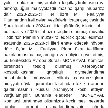
yolu ilə əldə edilmiş əmlakın leqallaşdırılmasına və
terrorçuluğun maliyyələşdirilməsinə qarşı mübarizə
dair 2023-2025-ci illər üzrə Milli Fəaliyyət
Planınından irəli gələn vəzifələrin icrası çərçivəsində
Şura tərəfindən 2024-cü ildə görülmüş islərin təhlil
edilməsi və 2025-ci il üzrə təqdim olunmuş müvafiq
Tədbirlər Planının müzakirə edərək qəbul edilməsi
əsasında 2026-2028-ci illəri əhatə edəcək növbəti
dövr üçün Milli Fəaliyyət Planı üzrə təkliflərın
hazırlanmasına başlamağın zəruriliyini qeyd etmiş,
bu kontekstdə Avropa Şurası MONEYVAL Komitəsi
tərəfindən təsdiq olunmuş Azərbaycan
Respublikasının qarşılıqlı qiymətləndirmə
hesabatında müəyyən edilmiş çatışmazlıqların
aidiyyəti dövlət qurumları tərəfindən tezliklə aradan
qaldırılmasının xüsusi əhəmiyyət kəsb etdiyini
vurğulamışdır. Bununla əlaqədər
MONEYVAL
Komitəsi tərəfındən ölkəmizdə keçirilməsi nəzərdə
tutulan tərəqqi qiymətləndirməsinin uğurla