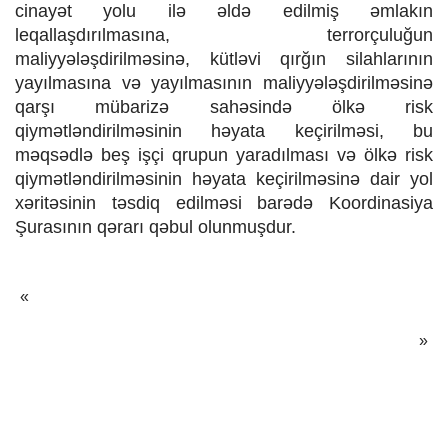
cinayət yolu ilə əldə edilmiş əmlakın
leqallaşdırılmasına, terrorçuluğun
maliyyələşdirilməsinə, kütləvi qırğın silahlarının
yayılmasına və yayılmasının maliyyələşdirilməsinə
qarşı mübarizə sahəsində ölkə risk
qiymətləndirilməsinin həyata keçirilməsi, bu
məqsədlə beş işçi qrupun yaradılması və ölkə risk
qiymətləndirilməsinin həyata keçirilməsinə dair yol
xəritəsinin təsdiq edilməsi barədə Koordinasiya
Şurasının qərarı qəbul olunmuşdur.
Previus news:
«
Nex
»