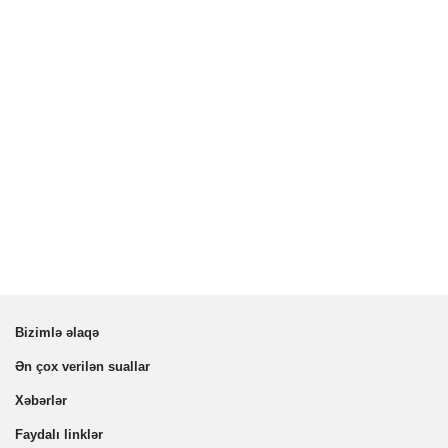
Bizimlə əlaqə
Ən çox verilən suallar
Xəbərlər
Faydalı linklər