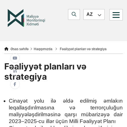
Quick navigation
Jump to main content
Jump to search form
Maliyyə Monitorinq Xidməti
AZ
Jump to main navigation
You are here:
Əsas səhifə
Haqqımızda
Fəaliyyət planları və strategiya
Fəaliyyət planları və
strategiya
Cinayət yolu ilə əldə edilmiş əmlakın
leqallaşdırılmasına və terrorçuluğun
maliyyələşdirilməsinə qarşı mübarizəyə dair
2023–2025-cu illər üçün Milli Fəaliyyət Planı