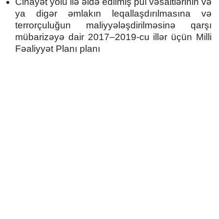
Cinayət yolu ilə əldə edilmiş pul vəsaitlərinin və
ya digər əmlakın leqallaşdırılmasına və
terrorçuluğun maliyyələşdirilməsinə qarşı
mübarizəyə dair 2017–2019-cu illər üçün Milli
Fəaliyyət Planı planı