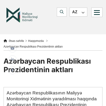
Quick navigation
Jump to main content
Jump to search form
Maliyyə Monitorinq Xidməti
AZ
Jump to main navigation
You are here:
Əsas səhifə
Haqqımızda
Azərbaycan Respublikası Prezidentinin aktları
Azərbaycan Respublikası
Prezidentinin aktları
Azərbaycan Respublikasının Maliyyə
Monitorinqi Xidmətinin yaradılması haqqında
Azərbaycan Respublikası Prezidentinin