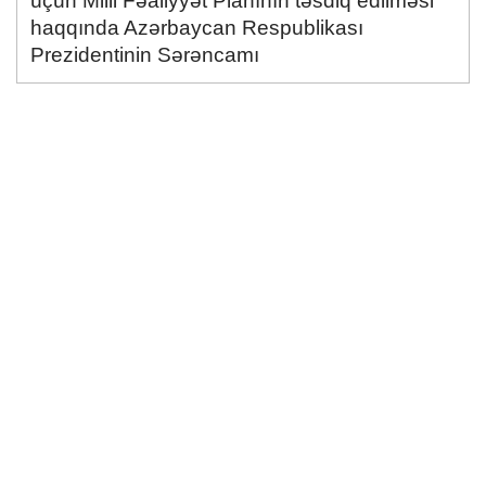
üçün Milli Fəaliyyət Planının təsdiq edilməsi"
haqqında Azərbaycan Respublikası
Prezidentinin Sərəncamı