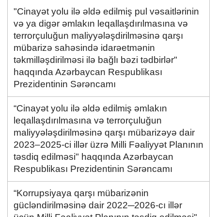
"Cinayət yolu ilə əldə edilmiş pul vəsaitlərinin
və ya digər əmlakın leqallaşdırılmasına və
terrorçuluğun maliyyələşdirilməsinə qarşı
mübarizə sahəsində idarəetmənin
təkmilləşdirilməsi ilə bağlı bəzi tədbirlər"
haqqında Azərbaycan Respublikası
Prezidentinin Sərəncamı
“Cinayət yolu ilə əldə edilmiş əmlakın
leqallaşdırılmasına və terrorçuluğun
maliyyələşdirilməsinə qarşı mübarizəyə dair
2023–2025-ci illər üzrə Milli Fəaliyyət Planının
təsdiq edilməsi" haqqında Azərbaycan
Respublikası Prezidentinin Sərəncamı
“Korrupsiyaya qarşı mübarizənin
gücləndirilməsinə dair 2022─2026-cı illər