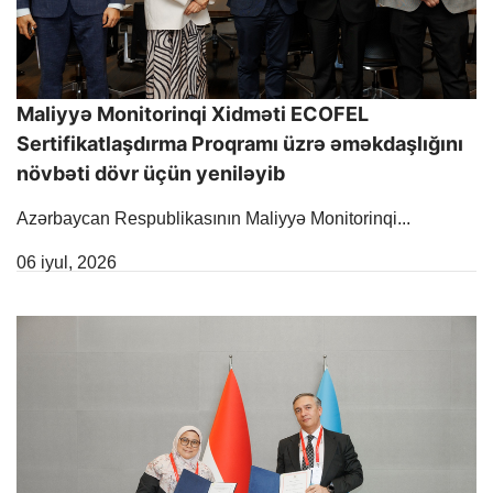
Maliyyə Monitorinqi Xidməti ECOFEL
Sertifikatlaşdırma Proqramı üzrə əməkdaşlığını
növbəti dövr üçün yeniləyib
Azərbaycan Respublikasının Maliyyə Monitorinqi...
Release Date
06 iyul, 2026