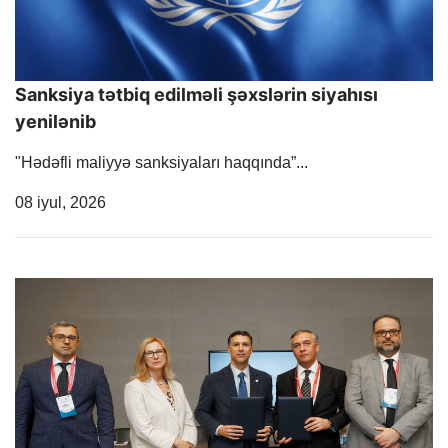
Sanksiya tətbiq edilməli şəxslərin siyahısı
yenilənib
"Hədəfli maliyyə sanksiyaları haqqında”...
Release Date
08 iyul, 2026