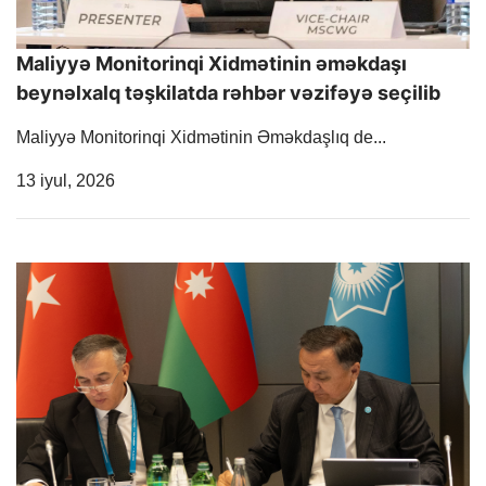
Maliyyə Monitorinqi Xidmətinin əməkdaşı
beynəlxalq təşkilatda rəhbər vəzifəyə seçilib
Maliyyə Monitorinqi Xidmətinin Əməkdaşlıq de...
Release Date
13 iyul, 2026