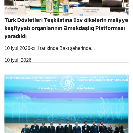
Türk Dövlətləri Təşkilatına üzv ölkələrin maliyyə
kəşfiyyatı orqanlarının Əməkdaşlıq Platforması
yaradıldı
10 iyul 2026-cı il tarixində Bakı şəhərində...
Release Date
10 iyul, 2026