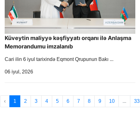
Küveytin maliyyə kəşfiyyatı orqanı ilə Anlaşma
Memorandumu imzalanıb
Cari ilin 6 iyul tarixində Eqmont Qrupunun Bakı ...
Release Date
06 iyul, 2026
‹
1
2
3
4
5
6
7
8
9
10
...
33