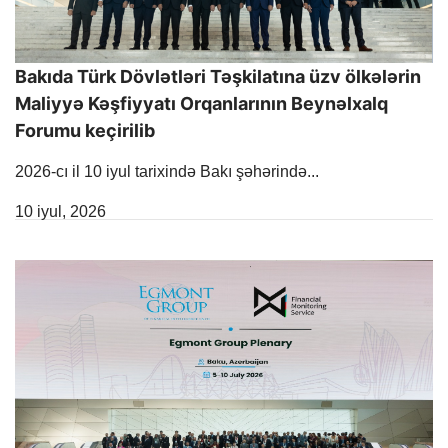
Bakıda Türk Dövlətləri Təşkilatına üzv ölkələrin
Maliyyə Kəşfiyyatı Orqanlarının Beynəlxalq
Forumu keçirilib
2026-cı il 10 iyul tarixində Bakı şəhərində...
Release Date
10 iyul, 2026