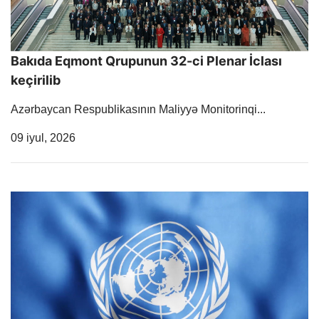
Bakıda Eqmont Qrupunun 32-ci Plenar İclası
keçirilib
Azərbaycan Respublikasının Maliyyə Monitorinqi...
Release Date
09 iyul, 2026