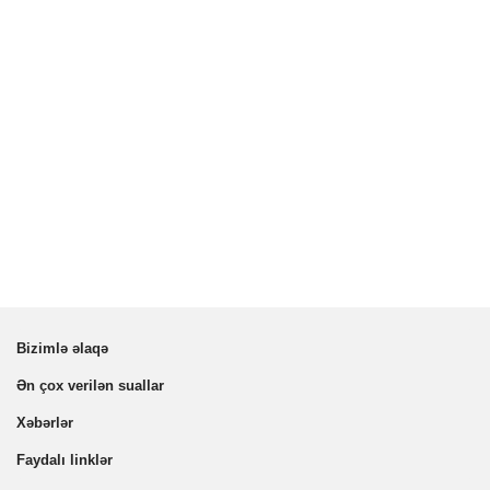
Bizimlə əlaqə
Ən çox verilən suallar
Xəbərlər
Faydalı linklər