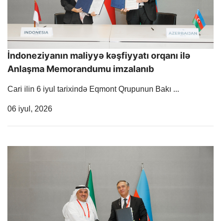
İndoneziyanın maliyyə kəşfiyyatı orqanı ilə
Anlaşma Memorandumu imzalanıb
Cari ilin 6 iyul tarixində Eqmont Qrupunun Bakı ...
Release Date
06 iyul, 2026