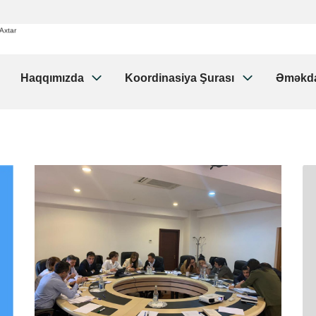
idməti
Axtar
Haqqımızda
Koordinasiya Şurası
Əməkda