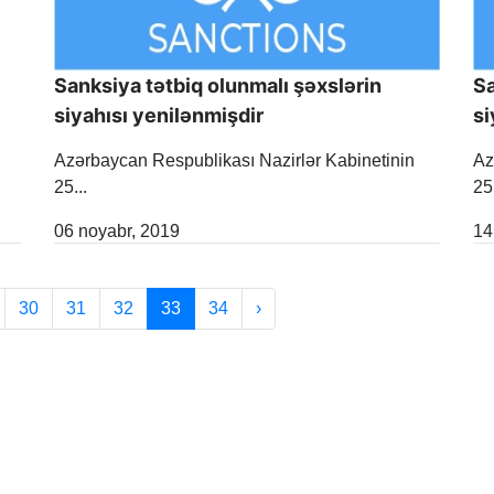
Sanksiya tətbiq olunmalı şəxslərin
Sa
siyahısı yenilənmişdir
si
Azərbaycan Respublikası Nazirlər Kabinetinin
Az
25...
25.
Release Date
Re
06 noyabr, 2019
14
30
31
32
33
34
›