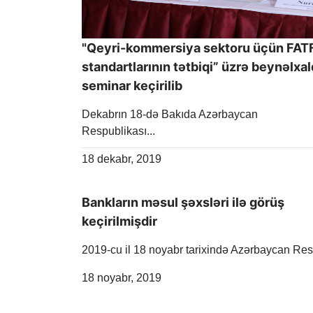
"Qeyri-kommersiya sektoru üçün FAT
standartlarının tətbiqi” üzrə beynəlxal
seminar keçirilib
Dekabrın 18-də Bakıda Azərbaycan
Respublikası...
Release Date
18 dekabr, 2019
Bankların məsul şəxsləri ilə görüş
keçirilmişdir
2019-cu il 18 noyabr tarixində Azərbaycan Re
Release Date
18 noyabr, 2019