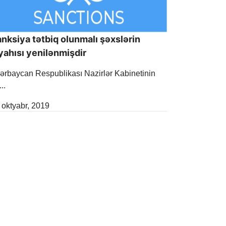
nksiya tətbiq olunmalı şəxslərin
yahısı yenilənmişdir
ərbaycan Respublikası Nazirlər Kabinetinin
..
lease Date
 oktyabr, 2019