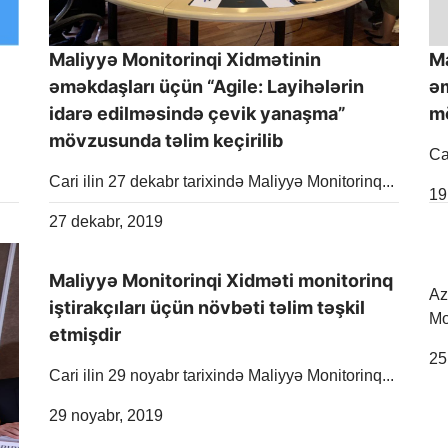
Maliyyə Monitorinqi Xidmətinin
Ma
əməkdaşları üçün “Agile: Layihələrin
əm
idarə edilməsində çevik yanaşma”
mö
mövzusunda təlim keçirilib
Ca
Cari ilin 27 dekabr tarixində Maliyyə Monitorinq...
Re
19
Release Date
27 dekabr, 2019
Maliyyə Monitorinqi Xidməti monitorinq
Az
iştirakçıları üçün növbəti təlim təşkil
Mo
etmişdir
Re
25
Cari ilin 29 noyabr tarixində Maliyyə Monitorinq...
Release Date
29 noyabr, 2019