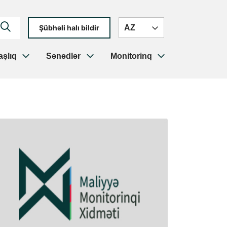
AZ
Şübhəli halı bildir
şlıq
Sənədlər
Monitorinq