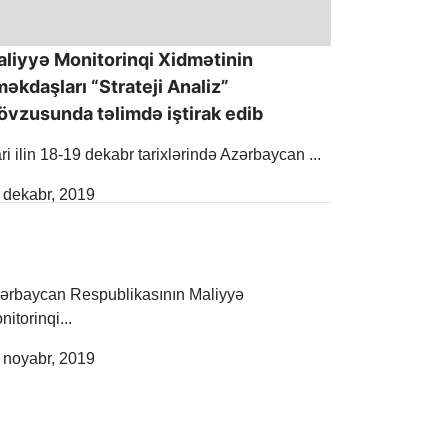
liyyə Monitorinqi Xidmətinin
əkdaşları “Strateji Analiz”
vzusunda təlimdə iştirak edib
ri ilin 18-19 dekabr tarixlərində Azərbaycan ...
lease Date
 dekabr, 2019
ərbaycan Respublikasının Maliyyə
nitorinqi...
lease Date
 noyabr, 2019