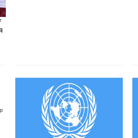
F
q
sp