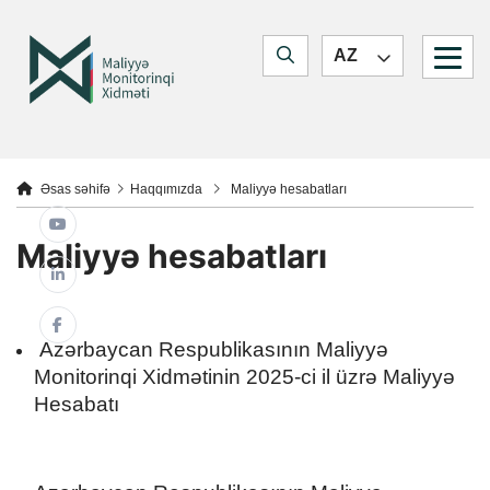
Quick navigation
Jump to main content
Jump to search form
Maliyyə Monitorinq Xidməti
AZ
Jump to main navigation
You are here:
Əsas səhifə
Haqqımızda
Maliyyə hesabatları
Maliyyə hesabatları
Azərbaycan Respublikasının Maliyyə
Monitorinqi Xidmətinin 2025-ci il üzrə Maliyyə
Hesabatı