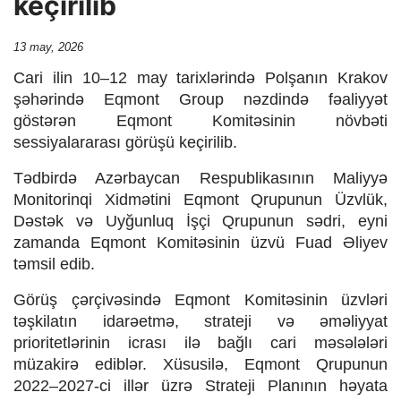
keçirilib
Release Date:
13 may, 2026
Cari ilin 10–12 may tarixlərində Polşanın
Krakov
şəhərində
Eqmont Group
nəzdində fəaliyyət
göstərən Eqmont Komitəsinin növbəti
sessiyalararası görüşü keçirilib.
Tədbirdə Azərbaycan Respublikasının Maliyyə
Monitorinqi Xidmətini Eqmont Qrupunun Üzvlük,
Dəstək və Uyğunluq İşçi Qrupunun sədri, eyni
zamanda Eqmont Komitəsinin üzvü
Fuad Əliyev
təmsil edib.
Görüş çərçivəsində Eqmont Komitəsinin üzvləri
təşkilatın idarəetmə, strateji və əməliyyat
prioritetlərinin icrası ilə bağlı cari məsələləri
müzakirə ediblər. Xüsusilə, Eqmont Qrupunun
2022–2027-ci illər üzrə Strateji Planının həyata