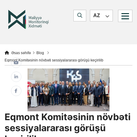
Quick navigation
Jump to main content
Jump to search form
Maliyyə Monitorinq Xidməti
AZ
Jump to main navigation
You are here:
Əsas səhifə
Blog
Eqmont Komitəsinin növbəti sessiyalararası görüşü keçirilib
Eqmont Komitəsinin növbəti
sessiyalararası görüşü