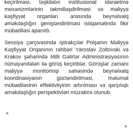
keçirilməsi, təşkilatın institusional idarəetmə
mexanizmlərinin təkmilləşdirilməsi və maliyyə
kəşfiyyat orqanları arasında beynəlxalq
əməkdaşlığın genişləndirilməsi istiqamətində fikir
mübadiləsi aparılıb.
Sessiya çərçivəsində iştirakçılar Polşanın Maliyyə
Kəşfiyyat Orqanının rəhbəri
Yaroslav Zoltovski
və
Krakov şəhərində Milli Gəlirlər Administrasiyasının
nümayəndələri ilə görüş keçiriblər. Görüşlər zamanı
maliyyə monitorinqi sahəsində beynəlxalq
koordinasiyanın gücləndirilməsi, məlumat
mübadiləsinin effektivliyinin artırılması və qarşılıqlı
əməkdaşlığın perspektivləri müzakirə olunub.
Previus news:
«
Nex
»